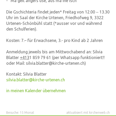
- "Mä geit angers use, aus mä ine isch"
Die Gschichteria findet jeden* Freitag von 12.00 ‒ 13.30
Uhr im Saal der Kirche Urtenen, Friedhofweg 9, 3322
Urtenen-Schönbühl statt (*ausser vor und während
den Schulferien).
Kosten: 7.– für Erwachsene, 3.- pro Kind ab 2 Jahren
Anmeldung jeweils bis am Mittwochabend an: Silvia
Blatter
+413
1 859 79 61 (per Whatsapp funktioniert!!
oder Mail: silvia.blatter@kirche-urtenen.ch)
Kontakt:
Silvia Blatter
silvia.blatter@kirche-urtenen.ch
in meinen Kalender übernehmen
Besuche: 15 Monat
aktualisiert mit kirchenweb.ch