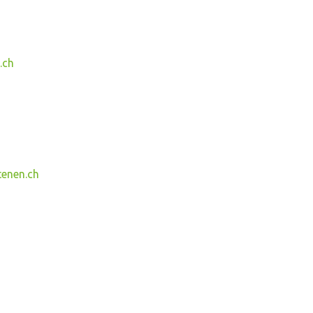
.ch
tenen.ch