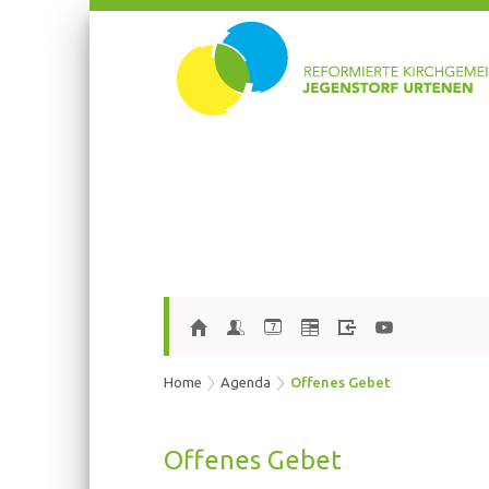
7
Home
Agenda
Offenes Gebet
Of­fe­nes Gebet