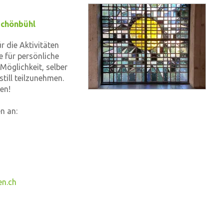
Schönbühl
r die Aktivitäten
e für persönliche
Möglichkeit, selber
till teilzunehmen.
en!
n an:
en.ch