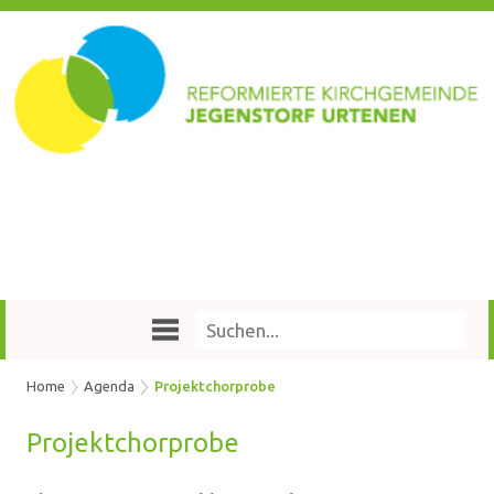
Home
Agenda
Projektchorprobe
Pro­jekt­chor­pro­be